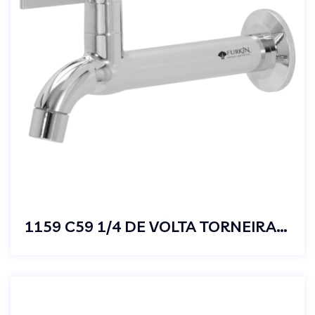
1159 C59 1/4 DE VOLTA TORNEIRA FIXA PAREDE LONGA ABS CROMADA