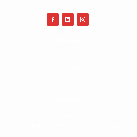
de excelência e inovação.
Menus
Inicio
Produtos
Área de Representante
Endereço
Av. Sapopemba, 20.000 - Jardim Rodolfo Pirani, São
Paulo - SP, 08310-165