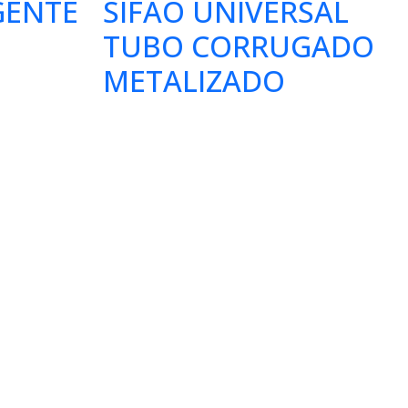
GENTE
SIFÃO UNIVERSAL
TUBO CORRUGADO
METALIZADO
dim Rodolfo
0-165
Seg à Quin:
6:00