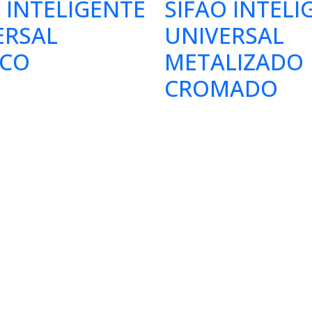
 INTELIGENTE
SIFÃO INTELI
ERSAL
UNIVERSAL
CO
METALIZADO
CROMADO
s
Endereço
os
Av. Sapopemba, 20.000 - Jar
e Representante
Pirani, São Paulo - SP, 0831
(11) 2059-6435
vendas@furkin.com.br
Horário de funcionamento: 
07:00 - 17:00 | Sex: 07:00 - 1