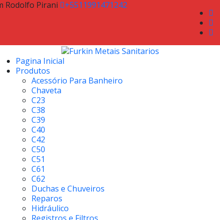
m Rodolfo Pirani
+5511991471242
Pagina Inicial
Produtos
Acessório Para Banheiro
Chaveta
C23
C38
C39
C40
C42
C50
C51
C61
C62
Duchas e Chuveiros
Reparos
Hidráulico
Registros e Filtros