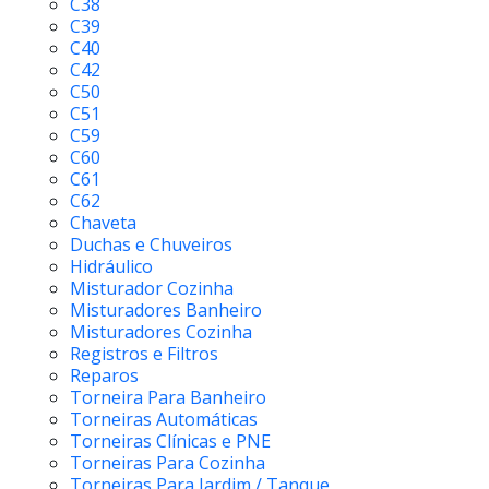
C38
C39
C40
C42
C50
C51
C59
C60
C61
C62
Chaveta
Duchas e Chuveiros
Hidráulico
Misturador Cozinha
Misturadores Banheiro
Misturadores Cozinha
Registros e Filtros
Reparos
Torneira Para Banheiro
Torneiras Automáticas
Torneiras Clínicas e PNE
Torneiras Para Cozinha
Torneiras Para Jardim / Tanque