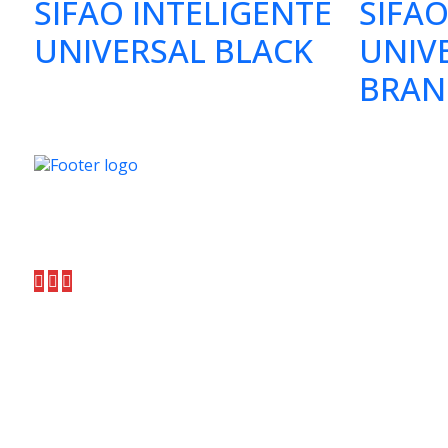
SIFÃO INTELIGENTE
SIFÃO
UNIVERSAL BLACK
UNIV
BRAN
Menu
A Furkin é uma empresa líder no
mercado de metais sanitários, com uma
Inicio
história de mais de duas décadas de
Produt
excelência e inovação.
Área d