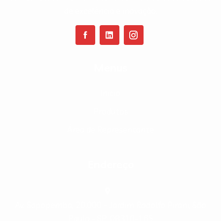
de excelência e inovação.
Menus
Inicio
Produtos
Área de Representante
Endereço
Av. Sapopemba, 20.000 - Jardim Rodolfo Pirani, São
Paulo - SP, 08310-165