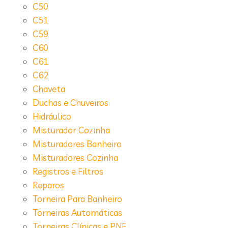
C50
C51
C59
C60
C61
C62
Chaveta
Duchas e Chuveiros
Hidráulico
Misturador Cozinha
Misturadores Banheiro
Misturadores Cozinha
Registros e Filtros
Reparos
Torneira Para Banheiro
Torneiras Automáticas
Torneiras Clínicas e PNE