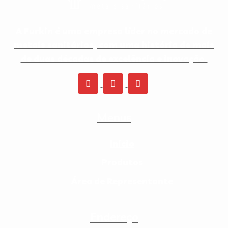
A Furkin é uma empresa líder no mercado de
metais sanitários, com uma história de mais
de duas décadas de excelência e inovação.
Menus
Inicio
Produtos
Área de Representante
Endereço