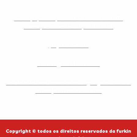
Av. Sapopemba, 20.000 - Jardim Rodolfo
Pirani, São Paulo - SP, 08310-165
(11) 2059-6435
vendas@furkin.com.br
Horário de funcionamento: Seg à Quin: 07:00 -
17:00 | Sex: 07:00 - 16:00
Copyright © todos os direitos reservados da
furkin