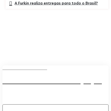
A Furkin realiza entregas para todo o Brasil?
Formulário de contato
Fale com nossa equipe
Seu nome