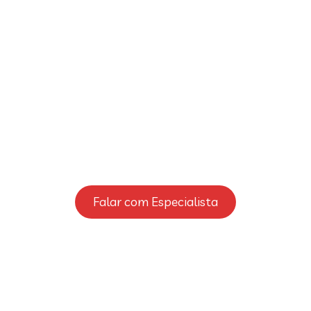
Charme Industrial
para a Sua Cozinha
O contraste perfeito entre o rústico e o
contemporâneo. O nosso misturador de mesa preto
mate destaca-se em qualquer bancada, trazendo um
toque de ousadia e muita personalidade ao coração da
sua casa.
Falar com Especialista