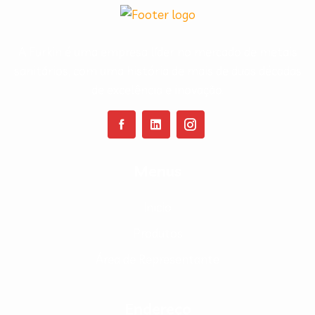
A Furkin é uma empresa líder no mercado de metais
sanitários, com uma história de mais de duas décadas
de excelência e inovação.
Menus
Inicio
Produtos
Área de Representante
Endereço