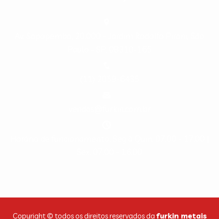
Av. Sapopemba, 20.000 - Jardim Rodolfo Pirani, São
Paulo - SP, 08310-165
(11) 2059-6435
vendas@furkin.com.br
Horário de funcionamento: Seg à Quin: 07:00 - 17:00 |
Sex: 07:00 - 16:00
Copyright © todos os direitos reservados da
furkin metais