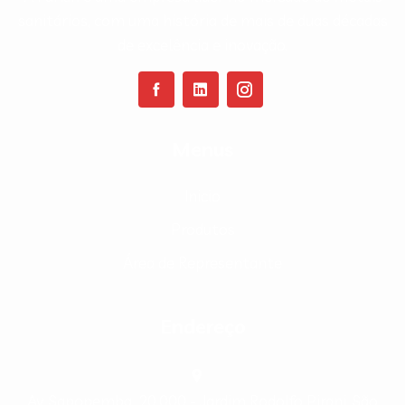
sanitários, com uma história de mais de duas décadas
de excelência e inovação.
Menus
Inicio
Produtos
Área de Representante
Endereço
Av. Sapopemba, 20.000 - Jardim Rodolfo Pirani, São