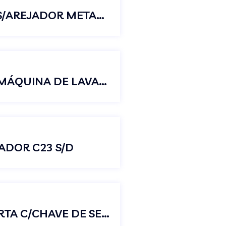
TORNEIRA JARDIM TANQUE CURTA S/AREJADOR METAL CROMADO C23
TORNEIRA DUAS SAÍDAS TANQUE E MÁQUINA DE LAVAR PRETO LUXO
ADOR C23 S/D
1123 NIQUELADA TORN JARDIM CURTA C/CHAVE DE SEGURANÇA 1/2 X 3/4