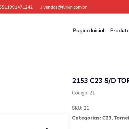
5511991471242
vendas@furkin.com.br
Pagina Inicial
Produt
2153 C23 S/D T
Código: 21
SKU:
21
Categorias:
C23
,
Torne