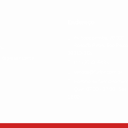
Endereço
Av. Sapopemba, 20.000 -
Rodolfo Pirani, São Paulo
os
08310-165
e Representante
(11) 2059-6435
vendas@furkin.com.br
Horário de funcionament
Quin: 07:00 - 17:00 | Sex:
16:00