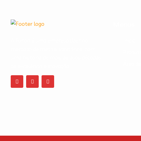
Menus
A Furkin é uma empresa líder no
Inicio
mercado de metais sanitários, com
Produt
uma história de mais de duas décadas
Área d
de excelência e inovação.