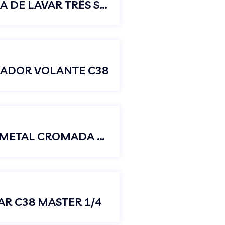
TORNEIRA PARA TANQUE E MÁQUINA DE LAVAR TRÊS SAÍDAS C38
JADOR VOLANTE C38
TORNEIRA LONGA JARDIM TANQUE METAL CROMADA C23 C/AREJADOR
R C38 MASTER 1/4