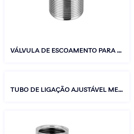
VÁLVULA DE ESCOAMENTO PARA TANQUES S/ LADRÃO 1 1/4″
TUBO DE LIGAÇÃO AJUSTÁVEL METAL VASO SANITÁRIO BANHEIRO 25CM