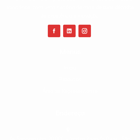
sanitários, com uma história de mais de duas décadas
de excelência e inovação.
Menus
Inicio
Produtos
Área de Representante
Endereço
Av. Sapopemba, 20.000 - Jardim Rodolfo Pirani, São