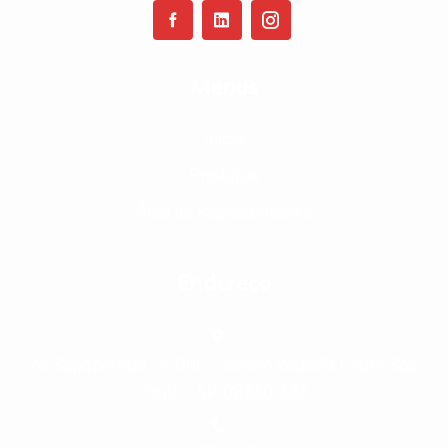
Menus
Inicio
Produtos
Área de Representante
Endereço
Av. Sapopemba, 20.000 - Jardim Rodolfo Pirani, São
Paulo - SP, 08310-165