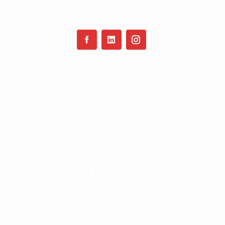
sanitários, com uma história de mais de duas décadas
de excelência e inovação.
Menus
Inicio
Produtos
Área de Representante
Endereço
Av. Sapopemba, 20.000 - Jardim Rodolfo Pirani, São