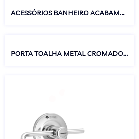
ACESSÓRIOS BANHEIRO ACABAMENTO PARA REGISTRO PRESSÃO GAVETA PADRÃO DECA C62 3/4
PORTA TOALHA METAL CROMADO BARRA BANHEIRO STANDARD