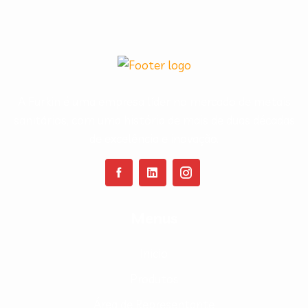
A Furkin é uma empresa líder no mercado de metais
sanitários, com uma história de mais de duas décadas
de excelência e inovação.
Menus
Inicio
Produtos
Área de Representante