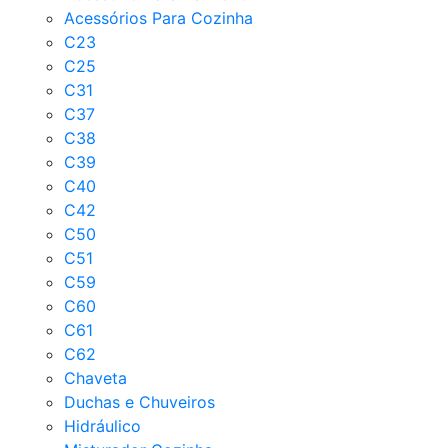
Acessórios Para Cozinha
C23
C25
C31
C37
C38
C39
C40
C42
C50
C51
C59
C60
C61
C62
Chaveta
Duchas e Chuveiros
Hidráulico