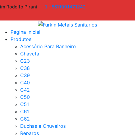
im Rodolfo Pirani
+5511991471242
Pagina Inicial
Produtos
Acessório Para Banheiro
Chaveta
C23
C38
C39
C40
C42
C50
C51
C61
C62
Duchas e Chuveiros
Reparos