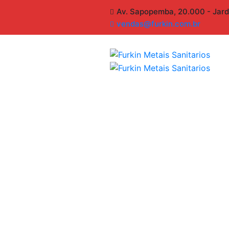
Av. Sapopemba, 20.000 - Jard
vendas@furkin.com.br