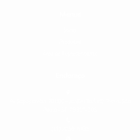
Menus
Inicio
Produtos
Área de Representante
Endereço
Av. Sapopemba, 20.000 - Jardim Rodolfo Pirani, São
Paulo - SP, 08310-165
(11) 2059-6435