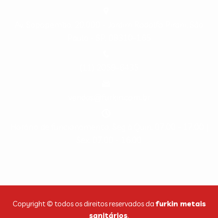
Av. Sapopemba, 20.000 - Jardim Rodolfo Pirani, São
Paulo - SP, 08310-165
(11) 2059-6435
vendas@furkin.com.br
Horário de funcionamento: Seg à Quin: 07:00 - 17:00 |
Sex: 07:00 - 16:00
Copyright © todos os direitos reservados da
furkin metais
sanitários
.