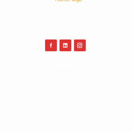
A Furkin é uma empresa líder no mercado de metais
sanitários, com uma história de mais de duas décadas
de excelência e inovação.
Menus
Inicio
Produtos
Área de Representante
Endereço