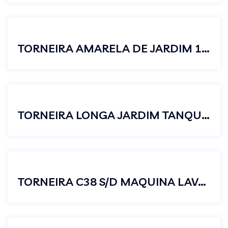
TORNEIRA AMARELA DE JARDIM 1/2 X 3/4
TORNEIRA LONGA JARDIM TANQUE METAL CROMADA C23 S/AREJADOR
TORNEIRA C38 S/D MAQUINA LAVAR JUNIOR