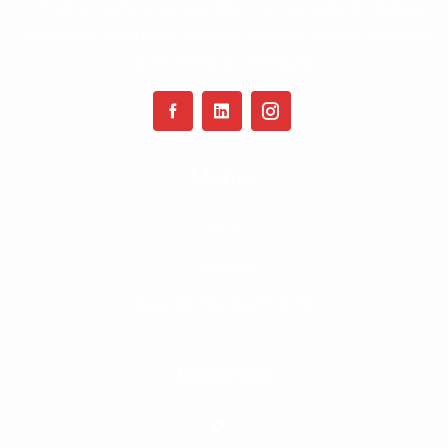
A Furkin é uma empresa líder no mercado de metais
sanitários, com uma história de mais de duas décadas
de excelência e inovação.
Menus
Inicio
Produtos
Área de Representante
Endereço