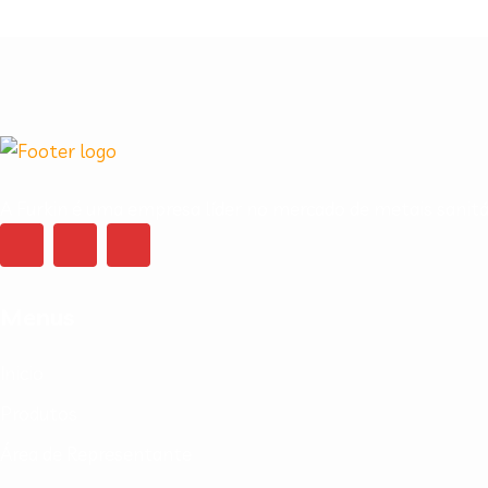
A Furkin é uma empresa líder no mercado de metais sanitár
Menus
Inicio
Produtos
Área de Representante