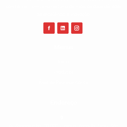
sanitários, com uma história de mais de duas décadas
de excelência e inovação.
Menus
Inicio
Produtos
Área de Representante
Endereço
Av. Sapopemba, 20.000 - Jardim Rodolfo Pirani, São