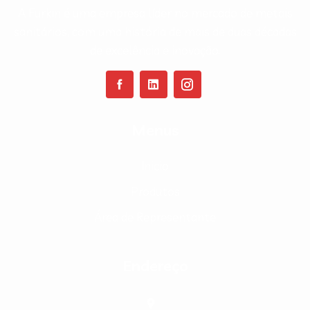
A Furkin é uma empresa líder no mercado de metais
sanitários, com uma história de mais de duas décadas
de excelência e inovação.
Menus
Inicio
Produtos
Área de Representante
Endereço