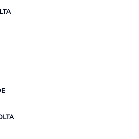
LTA
DE
OLTA