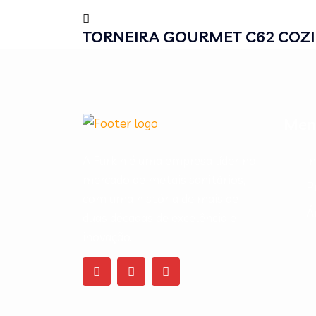
TORNEIRA GOURMET C62 COZI
Men
A Furkin é uma empresa líder no
In
mercado de metais sanitários,
P
com uma história de mais de
Á
duas décadas de excelência e
inovação.