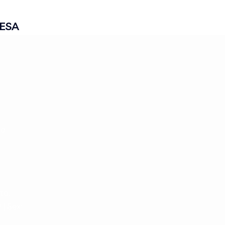
ESA
-
ão
to:
 | Sex: