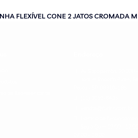
NHA FLEXÍVEL CONE 2 JATOS CROMADA M
us
Endereço
icio
Av. Sapopemba, 20.000 
Jardim Rodolfo Pirani, S
rodutos
Paulo - SP, 08310-165
rea de Representante
(11) 2059-6435
vendas@furkin.com.br
Horário de funcionamen
Seg à Quin: 07:00 - 17:00
07:00 - 16:00