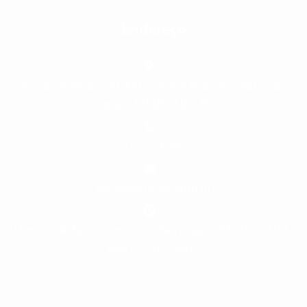
Endereço
Av. Sapopemba, 20.000 - Jardim Rodolfo Pirani, São
Paulo - SP, 08310-165
(11) 2059-6435
vendas@furkin.com.br
Horário de funcionamento: Seg à Quin: 07:00 - 17:00 |
Sex: 07:00 - 16:00