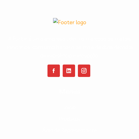
A Furkin é uma empresa líder no mercado de metais
sanitários, com uma história de mais de duas décadas
de excelência e inovação.
Menus
Inicio
Produtos
Área de Representante