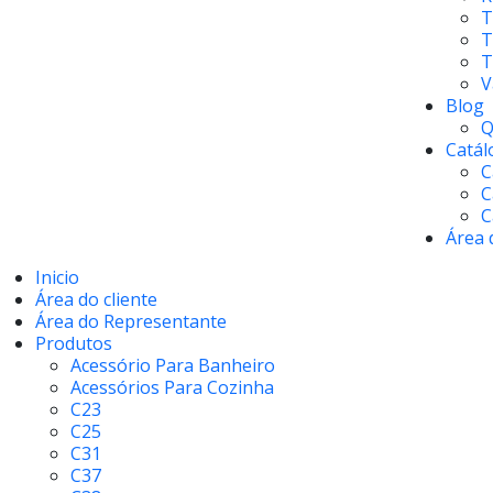
T
T
T
V
Blog
Q
Catál
C
C
C
Área 
Inicio
Área do cliente
Área do Representante
Produtos
Acessório Para Banheiro
Acessórios Para Cozinha
C23
C25
C31
C37