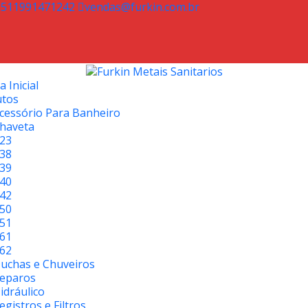
5511991471242
vendas@furkin.com.br
 Inicial
utos
cessório Para Banheiro
haveta
23
38
39
40
42
50
51
61
62
uchas e Chuveiros
eparos
idráulico
egistros e Filtros