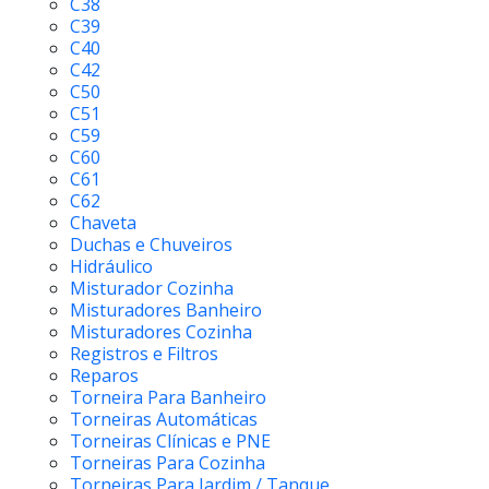
C38
C39
C40
C42
C50
C51
C59
C60
C61
C62
Chaveta
Duchas e Chuveiros
Hidráulico
Misturador Cozinha
Misturadores Banheiro
Misturadores Cozinha
Registros e Filtros
Reparos
Torneira Para Banheiro
Torneiras Automáticas
Torneiras Clínicas e PNE
Torneiras Para Cozinha
Torneiras Para Jardim / Tanque