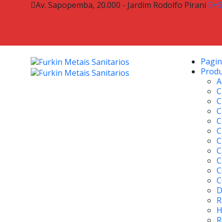
Av. Sapopemba, 20.000 - Jardim Rodolfo Pirani
+
Pagina
Prod
A
C
C
C
C
C
C
C
C
C
C
D
R
H
R