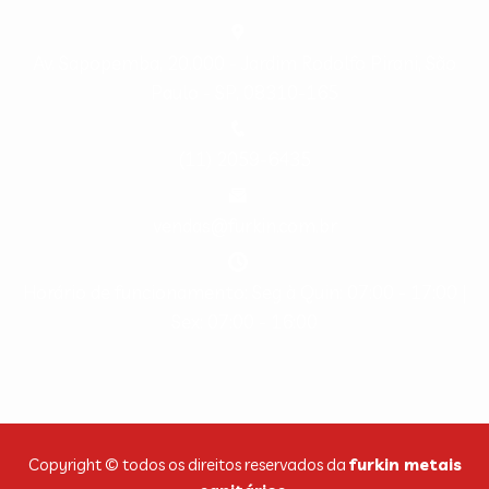
Av. Sapopemba, 20.000 - Jardim Rodolfo Pirani, São
Paulo - SP, 08310-165
(11) 2059-6435
vendas@furkin.com.br
Horário de funcionamento: Seg à Quin: 07:00 - 17:00 |
Sex: 07:00 - 16:00
Copyright © todos os direitos reservados da
furkin metais