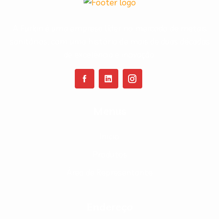
A Furkin é uma empresa líder no mercado de metais
sanitários, com uma história de mais de duas décadas
de excelência e inovação.
Menus
Inicio
Produtos
Área de Representante
Endereço