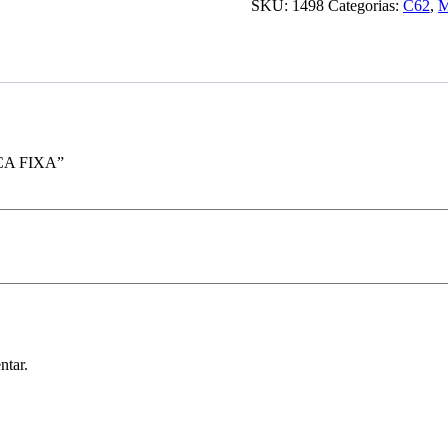
SKU:
1498
Categorias:
C62
,
M
ICA FIXA”
ntar.