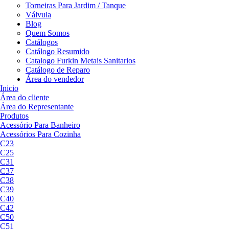
Torneiras Para Jardim / Tanque
Válvula
Blog
Quem Somos
Catálogos
Catálogo Resumido
Catalogo Furkin Metais Sanitarios
Catálogo de Reparo
Área do vendedor
Inicio
Área do cliente
Área do Representante
Produtos
Acessório Para Banheiro
Acessórios Para Cozinha
C23
C25
C31
C37
C38
C39
C40
C42
C50
C51