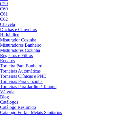
C59
C60
C61
C62
Chaveta
Duchas e Chuveiros
Hidráulico
Misturador Cozinha
Misturadores Banheiro
Misturadores Cozinha
Registros e Filtros
Reparos
Torneira Para Banheiro
Torneiras Automáticas
Torneiras Clínicas e PNE
Torneiras Para Cozinha
Torneiras Para Jardim / Tanque
Válvula
Blog
Catálogos
Catálogo Resumido
Catalogo Furkin Metais Sanitarios