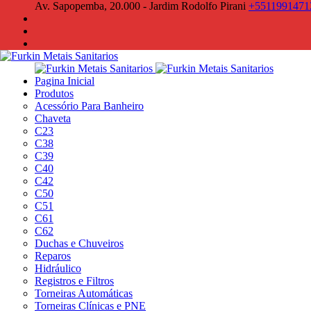
Av. Sapopemba, 20.000 - Jardim Rodolfo Pirani
+551199147
Pagina Inicial
Produtos
Acessório Para Banheiro
Chaveta
C23
C38
C39
C40
C42
C50
C51
C61
C62
Duchas e Chuveiros
Reparos
Hidráulico
Registros e Filtros
Torneiras Automáticas
Torneiras Clínicas e PNE