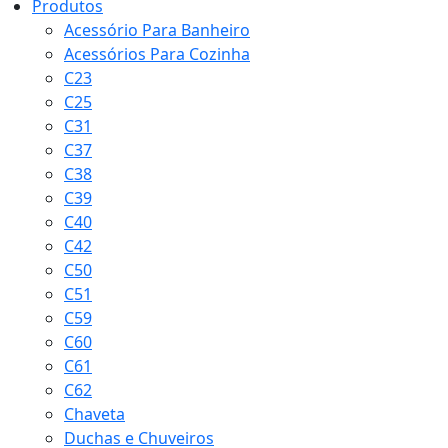
Produtos
Acessório Para Banheiro
Acessórios Para Cozinha
C23
C25
C31
C37
C38
C39
C40
C42
C50
C51
C59
C60
C61
C62
Chaveta
Duchas e Chuveiros