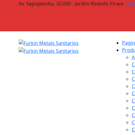
Av. Sapopemba, 20.000 - Jardim Rodolfo Pirani
+55
Pagina
Prod
A
C
C
C
C
C
C
C
C
C
C