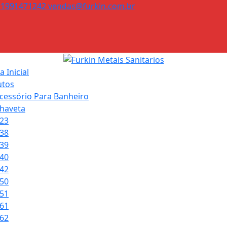
11991471242
vendas@furkin.com.br
 Inicial
utos
cessório Para Banheiro
haveta
23
38
39
40
42
50
51
61
62