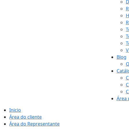
D
R
H
R
T
T
T
V
Blog
Q
Catál
C
C
C
Área 
Inicio
Área do cliente
Área do Representante