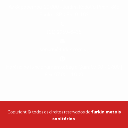
Av. Sapopemba, 20.000 - Jardim Rodolfo Pirani, São
Paulo - SP, 08310-165
(11) 2059-6435
vendas@furkin.com.br
Horário de funcionamento: Seg à Quin: 07:00 - 17:00 |
Sex: 07:00 - 16:00
Copyright © todos os direitos reservados da
furkin metais
sanitários
.