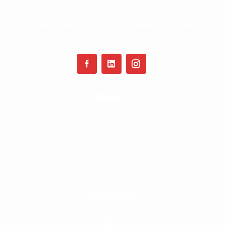
A Furkin é uma empresa líder no mercado de metais
sanitários, com uma história de mais de duas décadas
de excelência e inovação.
Menus
Inicio
Produtos
Área de Representante
Endereço