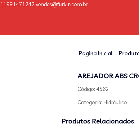
511991471242
vendas@furkin.com.br
Pagina Inicial
Produt
AREJADOR ABS C
Código: 4562
Categoria:
Hidráulico
Produtos Relacionados