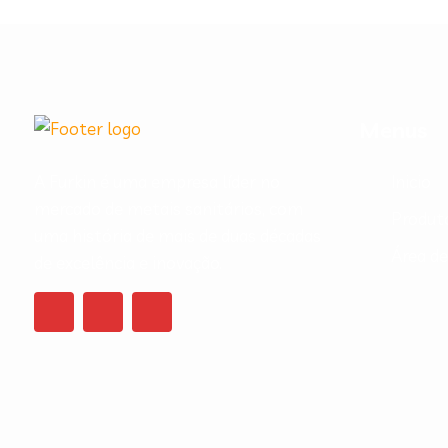
Menus
A Furkin é uma empresa líder no
Inicio
mercado de metais sanitários, com
Produt
uma história de mais de duas décadas
Área d
de excelência e inovação.