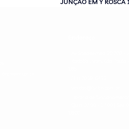
JUNÇÃO EM Y ROSCA
Endereço
Av. Sapopemba, 20.000 - 
Rodolfo Pirani, São Paulo 
os
165
e Representante
(11) 2059-6435
vendas@furkin.com.br
Horário de funcionamento
Quin: 07:00 - 17:00 | Sex: 
16:00