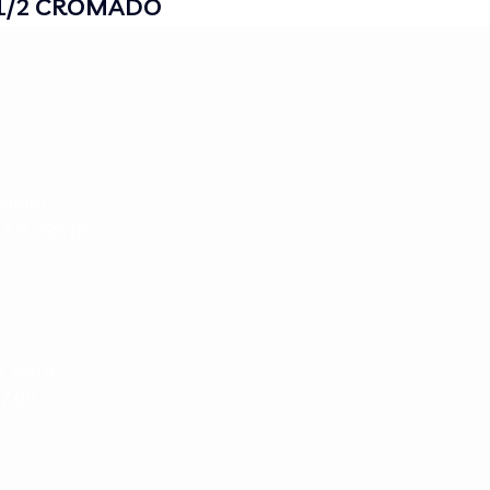
 1/2 CROMADO
Jardim
- SP, 08310-
: Seg à
07:00 -