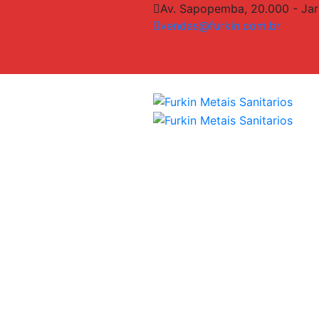
Av. Sapopemba, 20.000 - Jar
vendas@furkin.com.br