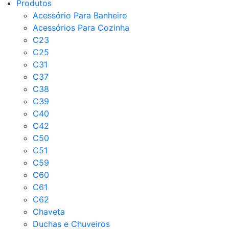
Produtos
Acessório Para Banheiro
Acessórios Para Cozinha
C23
C25
C31
C37
C38
C39
C40
C42
C50
C51
C59
C60
C61
C62
Chaveta
Duchas e Chuveiros