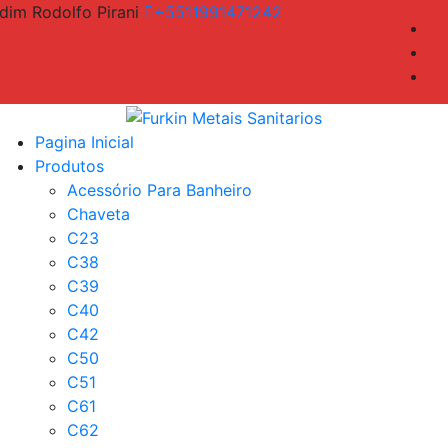
dim Rodolfo Pirani
+5511991471242
Pagina Inicial
Produtos
Acessório Para Banheiro
Chaveta
C23
C38
C39
C40
C42
C50
C51
C61
C62