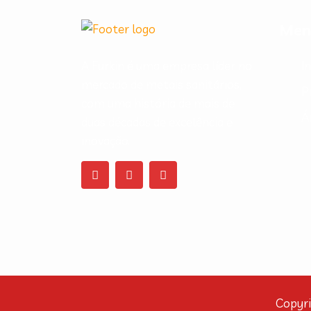
Men
A Furkin é uma empresa líder no
In
mercado de metais sanitários,
P
com uma história de mais de
Á
duas décadas de excelência e
inovação.
Copyri