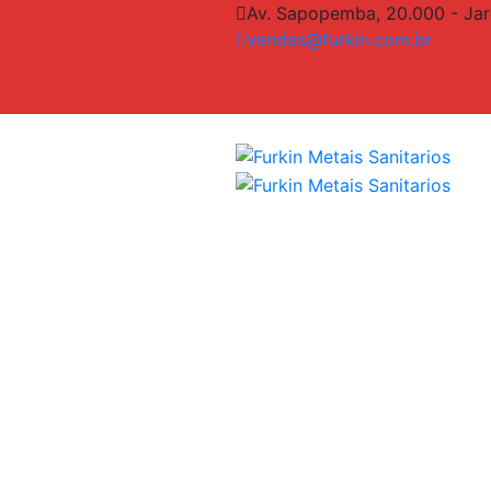
Av. Sapopemba, 20.000 - Jar
vendas@furkin.com.br