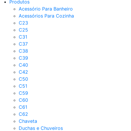
Produtos
Acessório Para Banheiro
Acessórios Para Cozinha
C23
C25
C31
C37
C38
C39
C40
C42
C50
C51
C59
C60
C61
C62
Chaveta
Duchas e Chuveiros