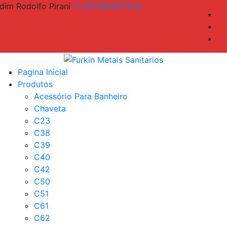
dim Rodolfo Pirani
+5511991471242
Pagina Inicial
Produtos
Acessório Para Banheiro
Chaveta
C23
C38
C39
C40
C42
C50
C51
C61
C62