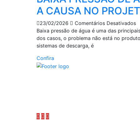
A CAUSA NO PROJET
23/02/2026
Comentários Desativados
Baixa pressão de água é uma das principai
dos casos, o problema não está no produto. 
sistemas de descarga, é
Confira
Me
A Furkin é uma empresa líder no
In
mercado de metais sanitários,
P
com uma história de mais de
Á
duas décadas de excelência e
inovação.