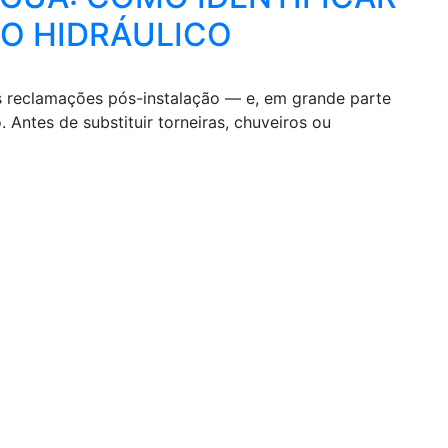
O HIDRÁULICO
s reclamações pós-instalação — e, em grande parte
Antes de substituir torneiras, chuveiros ou
nus
Endereço
icio
rodutos
Av. Sapopemba, 20.000 - J
rea de Representante
Rodolfo Pirani, São Paulo -
08310-165
(11) 2059-6435