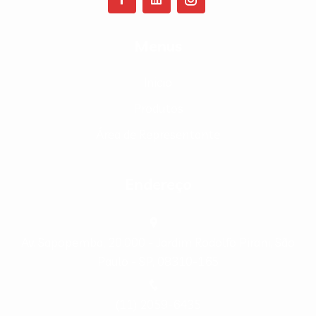
Menus
Inicio
Produtos
Área de Representante
Endereço
Av. Sapopemba, 20.000 - Jardim Rodolfo Pirani, São
Paulo - SP, 08310-165
(11) 2059-6435