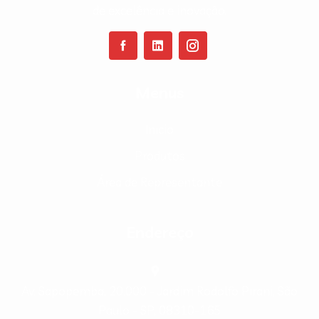
de excelência e inovação.
Menus
Inicio
Produtos
Área de Representante
Endereço
Av. Sapopemba, 20.000 - Jardim Rodolfo Pirani, São
Paulo - SP, 08310-165