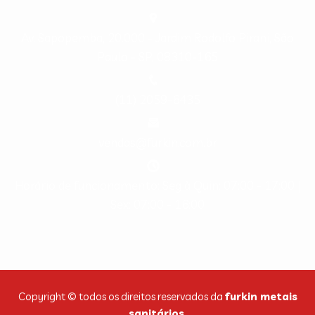
Av. Sapopemba, 20.000 - Jardim Rodolfo Pirani, São
Paulo - SP, 08310-165
(11) 2059-6435
vendas@furkin.com.br
Horário de funcionamento: Seg à Quin: 07:00 - 17:00 |
Sex: 07:00 - 16:00
Copyright © todos os direitos reservados da
furkin metais
sanitários
.