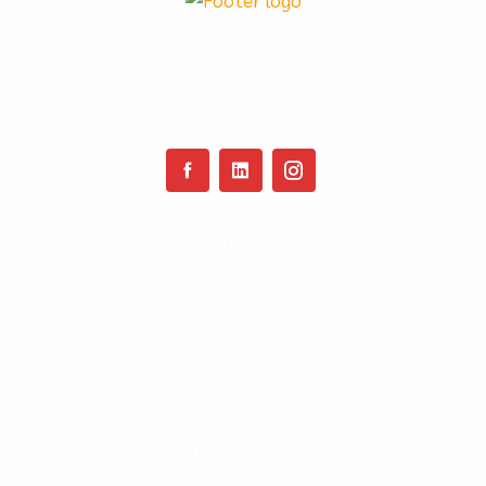
A Furkin é uma empresa líder no mercado de metais
sanitários, com uma história de mais de duas décadas
de excelência e inovação.
Menus
Inicio
Produtos
Área de Representante
Endereço