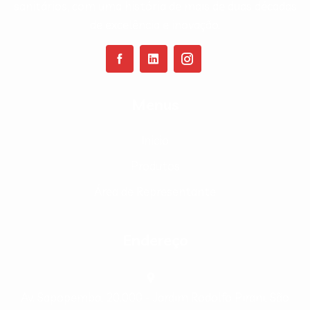
sanitários, com uma história de mais de duas décadas
de excelência e inovação.
Menus
Inicio
Produtos
Área de Representante
Endereço
Av. Sapopemba, 20.000 - Jardim Rodolfo Pirani, São